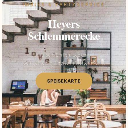
IMBISS & PARTYSERVICE
Heyers
Schlemmerecke
Frisch. Ehrlich. Lecker.
Seit Jahren Ihr Imbiss in Wetter (Ruhr).
SPEISEKARTE